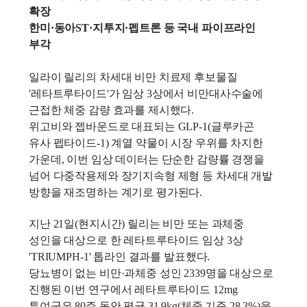
확장
한미·동아ST·지투지·펩트론 등 국내 파이프라인
부각
일라이 릴리의 차세대 비만 치료제 후보물질
'레타트루타이드'가 임상 3상에서 비만대사수술에
근접한 체중 감량 효과를 제시했다.
위고비와 젭바운드로 대표되는 GLP-1(글루카곤
유사 펩타이드-1) 계열 약물이 시장 우위를 차지한
가운데, 이번 임상 데이터는 단순한 감량률 경쟁을
넘어 다중작용제와 장기지속형 제형 등 차세대 개발
방향을 재조명하는 계기로 평가된다.
지난 21일(현지시간) 릴리는 비만 또는 과체중
성인을 대상으로 한 레타트루타이드 임상 3상
'TRIUMPH-1' 톱라인 결과를 발표했다.
당뇨병이 없는 비만·과체중 성인 2339명을 대상으로
진행된 이번 연구에서 레타트루타이드 12mg
투여군은 80주 동안 평균 31.9kg(체중 기준 28.3%)을