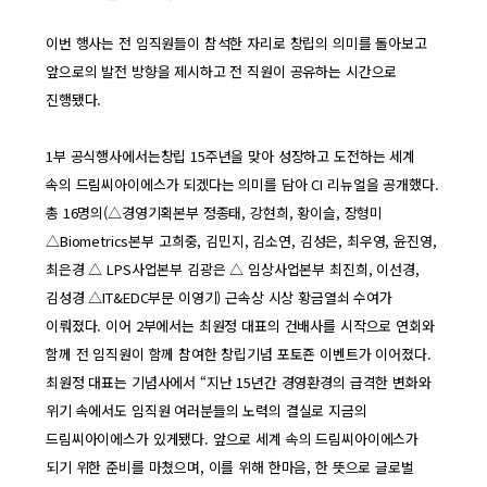
이번 행사는 전 임직원들이 참석한 자리로 창립의 의미를 돌아보고
앞으로의 발전 방향을 제시하고 전 직원이 공유하는 시간으로
진행됐다.
1부 공식행사에서는창립 15주년을 맞아 성장하고 도전하는 세계
속의 드림씨아이에스가 되겠다는 의미를 담아 CI 리뉴얼을 공개했다.
총 16명의(△경영기획본부 정종태, 강현희, 황이슬, 장형미
△Biometrics본부 고희중, 김민지, 김소연, 김성은, 최우영, 윤진영,
최은경 △ LPS사업본부 김광은 △ 임상사업본부 최진희, 이선경,
김성경 △IT&EDC부문 이영기) 근속상 시상 황금열쇠 수여가
이뤄졌다.
이어 2부에서는 최원정 대표의 건배사를 시작으로 연회와
함께 전 임직원이 함께 참여한 창립기념 포토죤 이벤트가 이어졌다.
최원정 대표는 기념사에서 “지난 15년간 경영환경의 급격한 변화와
위기 속에서도 임직원 여러분들의 노력의 결실로 지금의
드림씨아이에스가 있게됐다. 앞으로 세계 속의 드림씨아이에스가
되기 위한 준비를 마쳤으며, 이를 위해 한마음, 한 뜻으로 글로벌