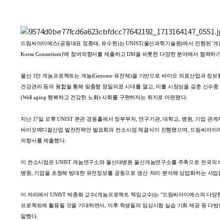
드림씨아이에스
(공동대표 정종태, 유수현)는 UNIST(울산과학기술원)에서 진행된 '게
Korea Consortium)'에 참여의향서를 제출하고 DM을 비롯한 다양한 분야에서 협력하
울산 1만 게놈프로젝트는 게놈(Genome·유전체)을 기반으로 바이오 의료산업과 정보통
건강관리 등의 융합을 통해 맞춤형 정밀의료 시대를 열고, 이를 시장성을 갖춘 신수
(Well aging·행복하고 건강한 노화) 사회를 구현하자는 취지로 마련됐다.
지난 17일 오후 UNIST 본관 경동홀에서 정부부처, 연구기관, 대학교, 병원, 기업 
바이오메디컬산업 발전전략안 발표회와 컨소시엄 체결식이 진행됐으며,
드림씨아이
의향서를 제출했다.
이 컨소시엄은 UNIST 게놈연구소와 울산대병원 울산게놈연구소를 주축으로 전국의 바
병원, 기업을 초청해 방대한 유전정보를 공동으로 생산·처리·분석해 상업화하는 사업
이 자리에서 UNIST 박종화 교수(게놈프로젝트 책임교수)는 "
드림씨아이에스
의 다양
프로젝트에 활용될 것을 기대하면서, 이후 학생들의 임상시험 실습 기회 제공 등 다
말했다.