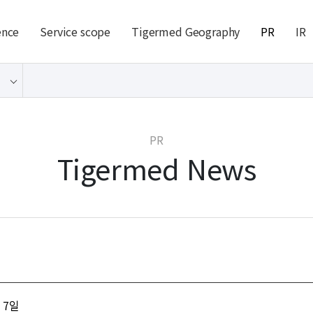
ence
Service scope
Tigermed Geography
PR
IR
PR
Tigermed News
월 7일