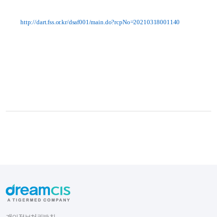
http://dart.fss.or.kr/dsaf001/main.do?rcpNo=20210318001140