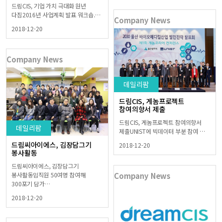
드림CIS, 기업 가치 극대화 원년
다짐2016년 사업계획 발표 워크숍.…
Company News
2018-12-20
Company News
데일리팜
드림CIS, 게놈프로젝트
참여의향서 제출
드림CIS, 게놈프로젝트 참여의향서
데일리팜
제출UNIST에 빅데이터 부분 참여 …
드림씨아이에스, 김장담그기
2018-12-20
봉사활동
드림씨아이에스, 김장담그기
봉사활동임직원 50여명 참여해
Company News
300포기 담가…
2018-12-20