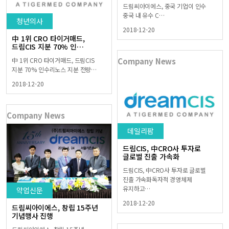
드림씨아이에스, 중국 기업이 인수
중국 내 유수 C…
청년의사
2018-12-20
中 1위 CRO 타이거매드,
드림CIS 지분 70% 인…
中 1위 CRO 타이거매드, 드림CIS
Company News
지분 70% 인수리노스 지분 전량…
2018-12-20
Company News
데일리팜
드림CIS, 中CRO사 투자로
글로벌 진출 가속화
드림CIS, 中CRO사 투자로 글로벌
진출 가속화독자적 경영체제
유지하고…
약업신문
2018-12-20
드림씨아이에스, 창립 15주년
기념행사 진행