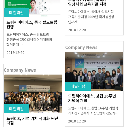
임상시험 교육기관 지정
드림씨아이에스, 식약처 임상시험
데일리팜
교육기관 지정2009년 국가생산성
드림씨아이에스, 중국 필드트립
인재개…
진행
2018-12-20
드림씨아이에스, 중국 필드트립
진행중국 CRO업체 타이거메드와
협력관계 …
Company News
2018-12-20
Company News
데일리팜
드림씨아이에스, 창립 16주년
기념식 개최
드림씨아이에스, 창립 16주년 기념식
데일리팜
개최장기근속자 시상...업계 선도기…
드림CIS, 기업 가치 극대화 원년
2018-12-20
다짐