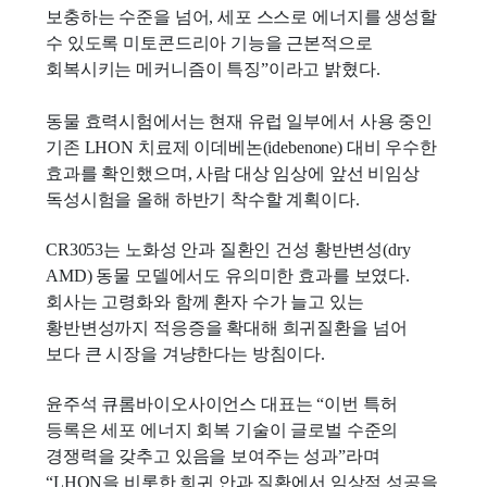
보충하는 수준을 넘어, 세포 스스로 에너지를 생성할
수 있도록 미토콘드리아 기능을 근본적으로
회복시키는 메커니즘이 특징”이라고 밝혔다.
동물 효력시험에서는 현재 유럽 일부에서 사용 중인
기존 LHON 치료제 이데베논(idebenone) 대비 우수한
효과를 확인했으며, 사람 대상 임상에 앞선 비임상
독성시험을 올해 하반기 착수할 계획이다.
CR3053는 노화성 안과 질환인 건성 황반변성(dry
AMD) 동물 모델에서도 유의미한 효과를 보였다.
회사는 고령화와 함께 환자 수가 늘고 있는
황반변성까지 적응증을 확대해 희귀질환을 넘어
보다 큰 시장을 겨냥한다는 방침이다.
윤주석 큐롬바이오사이언스 대표는 “이번 특허
등록은 세포 에너지 회복 기술이 글로벌 수준의
경쟁력을 갖추고 있음을 보여주는 성과”라며
“LHON을 비롯한 희귀 안과 질환에서 임상적 성공을