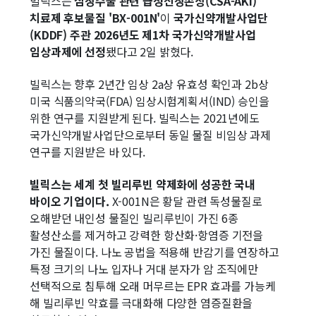
빌릭스는
심장수술 관련 급성신장손상(CSA-AKI)
치료제 후보물질 'BX-001N'
이
국가신약개발사업단
(KDDF) 주관 2026년도 제1차 국가신약개발사업
임상과제에 선정
됐다고 2일 밝혔다.
빌릭스는 향후 2년간 임상 2a상 유효성 확인과 2b상
미국 식품의약국(FDA) 임상시험계획서(IND) 승인을
위한 연구를 지원받게 된다. 빌릭스는 2021년에도
국가신약개발사업단으로부터 동일 물질 비임상 과제
연구를 지원받은 바 있다.
빌릭스는 세계 첫 빌리루빈 약제화에 성공한 국내
바이오 기업이다.
X-001N은 황달 관련 독성물질로
오해받던 내인성 물질인 빌리루빈이 가진 6종
활성산소를 제거하고 강력한 항산화·항염증 기전을
가진 물질이다. 나노 공법을 적용해 반감기를 연장하고
특정 크기의 나노 입자나 거대 분자가 암 조직에만
선택적으로 침투해 오래 머무르는 EPR 효과를 가능케
해 빌리루빈 약효를 극대화해 다양한 염증질환을